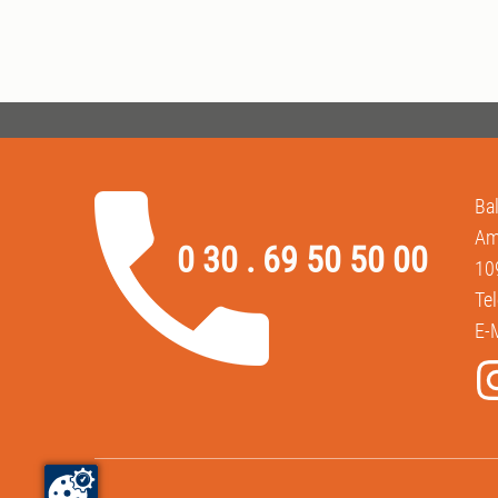
Ba
Am
0 30 . 69 50 50 00
10
Te
E-