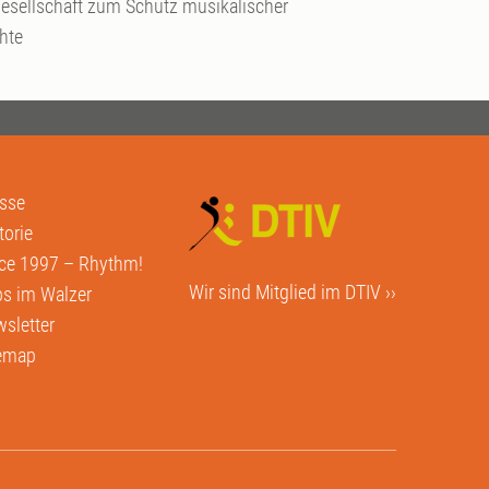
esellschaft zum Schutz musikalischer
hte
sse
torie
ce 1997 – Rhythm!
Wir sind Mitglied im
DTIV ››
s im Walzer
sletter
temap