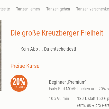
rtseite
Tanzen lernen
Tanzen gehen
Tanzen verschenk
Die große Kreuzberger Freiheit
Kein Abo ... Du entscheidest!
Preise Kurse
Beginner ‚Premium’
Early Bird MOVE buchen und 20% s
10 x 90 min
130 €
statt 160 € 
(erm. 80 € pro Per