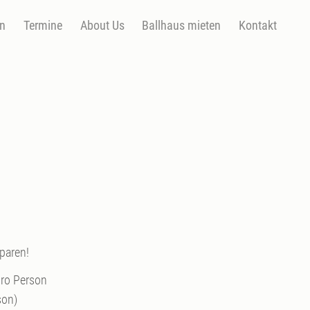
en
Termine
About Us
Ballhaus mieten
Kontakt
paren!
pro Person
son)