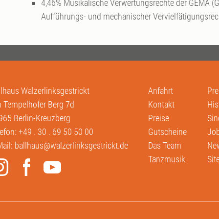
4,46% Musikalische Verwertungsrechte der GEMA (G
Aufführungs- und mechanischer Vervielfätigungsrec
llhaus Walzerlinksgestrickt
Anfahrt
Pre
 Tempelhofer Berg 7d
Kontakt
His
965 Berlin-Kreuzberg
Preise
Sin
lefon:
+49 . 30 . 69 50 50 00
Gutscheine
Job
Mail:
ballhaus@walzerlinksgestrickt.de
Das Team
New
Tanzmusik
Si