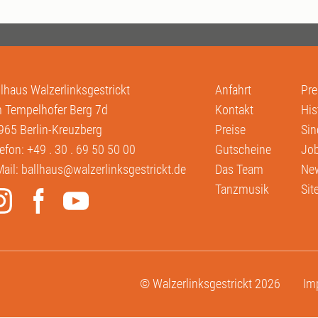
llhaus Walzerlinksgestrickt
Anfahrt
Pre
 Tempelhofer Berg 7d
Kontakt
His
965 Berlin-Kreuzberg
Preise
Sin
lefon:
+49 . 30 . 69 50 50 00
Gutscheine
Job
Mail:
ballhaus@walzerlinksgestrickt.de
Das Team
New
Tanzmusik
Si
© Walzerlinksgestrickt 2026
Im