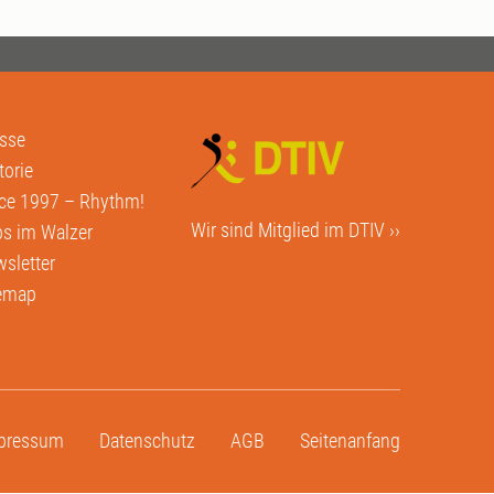
sse
torie
ce 1997 – Rhythm!
Wir sind Mitglied im
DTIV ››
s im Walzer
sletter
temap
pressum
Datenschutz
AGB
Seitenanfang