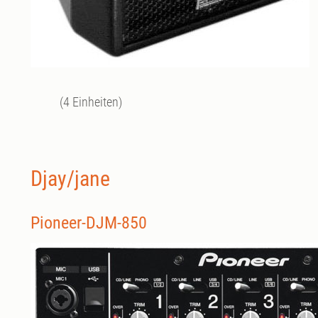
(4 Einheiten)
Djay/jane
Pioneer-DJM-850