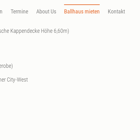
en
Termine
About Us
Ballhaus mieten
Kontakt
ßische Kappendecke Höhe 6,60m)
erobe)
ner City-West