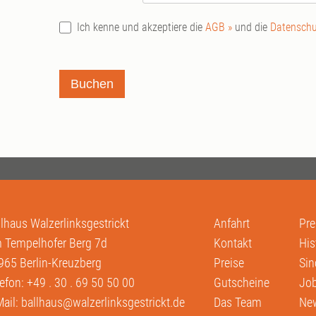
Ich kenne und akzeptiere die
AGB »
und die
Datenschu
Buchen
llhaus Walzerlinksgestrickt
Anfahrt
Pre
 Tempelhofer Berg 7d
Kontakt
His
965 Berlin-Kreuzberg
Preise
Sin
lefon:
+49 . 30 . 69 50 50 00
Gutscheine
Job
Mail:
ballhaus@walzerlinksgestrickt.de
Das Team
New