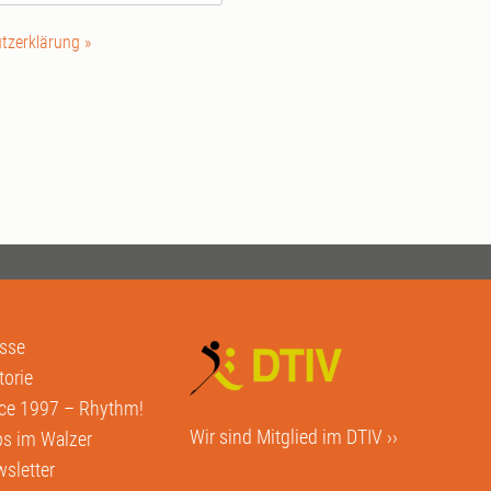
tzerklärung »
sse
torie
ce 1997 – Rhythm!
Wir sind Mitglied im
DTIV ››
s im Walzer
sletter