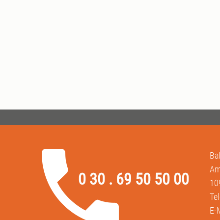
Ba
Am
0 30 . 69 50 50 00
10
Te
E-