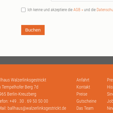
Ich kenne und akzeptiere die
AGB »
und die
Datenschu
Buchen
llhaus Walzerlinksgestrickt
Anfahrt
Pre
 Tempelhofer Berg 7d
Kontakt
His
965 Berlin-Kreuzberg
Preise
Sin
lefon:
+49 . 30 . 69 50 50 00
Gutscheine
Job
Mail:
ballhaus@walzerlinksgestrickt.de
Das Team
New