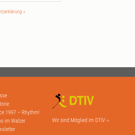
tzerklärung »
sse
torie
ce 1997 – Rhythm!
Wir sind Mitglied im
DTIV ››
s im Walzer
sletter