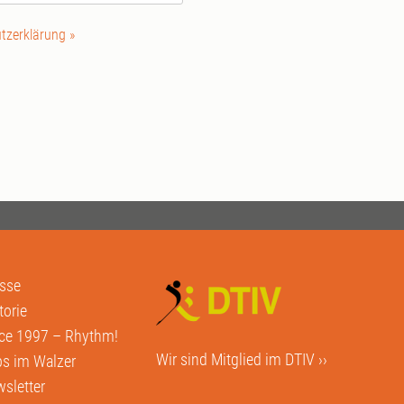
tzerklärung »
sse
torie
ce 1997 – Rhythm!
Wir sind Mitglied im
DTIV ››
s im Walzer
sletter