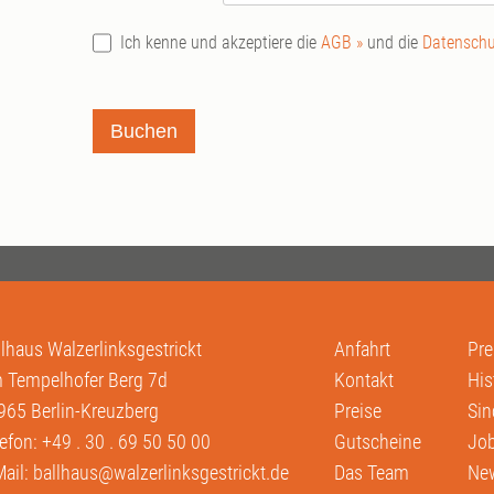
Ich kenne und akzeptiere die
AGB »
und die
Datenschu
Buchen
llhaus Walzerlinksgestrickt
Anfahrt
Pre
 Tempelhofer Berg 7d
Kontakt
His
965 Berlin-Kreuzberg
Preise
Sin
lefon:
+49 . 30 . 69 50 50 00
Gutscheine
Job
Mail:
ballhaus@walzerlinksgestrickt.de
Das Team
New