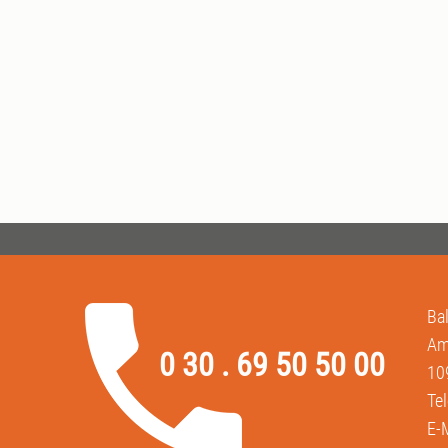
Ba
Am
0 30 . 69 50 50 00
10
Te
E-