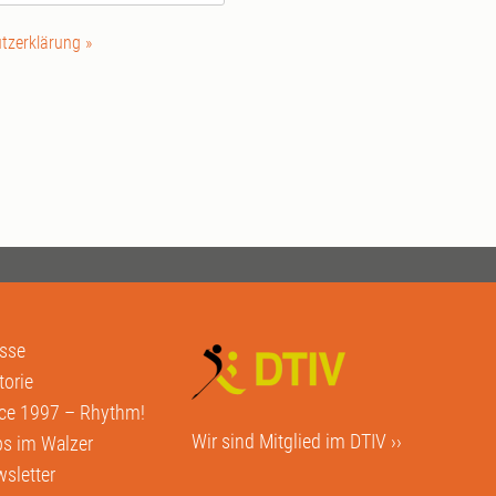
tzerklärung »
sse
torie
ce 1997 – Rhythm!
Wir sind Mitglied im
DTIV ››
s im Walzer
sletter