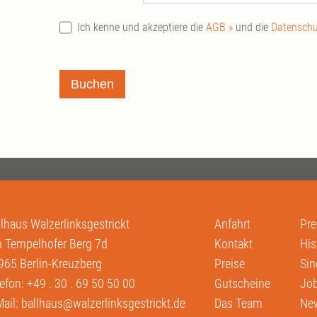
Ich kenne und akzeptiere die
AGB »
und die
Datenschu
Buchen
llhaus Walzerlinksgestrickt
Anfahrt
Pre
 Tempelhofer Berg 7d
Kontakt
His
965 Berlin-Kreuzberg
Preise
Sin
lefon:
+49 . 30 . 69 50 50 00
Gutscheine
Job
Mail:
ballhaus@walzerlinksgestrickt.de
Das Team
New