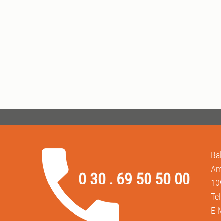
Ba
Am
0 30 . 69 50 50 00
10
Te
E-