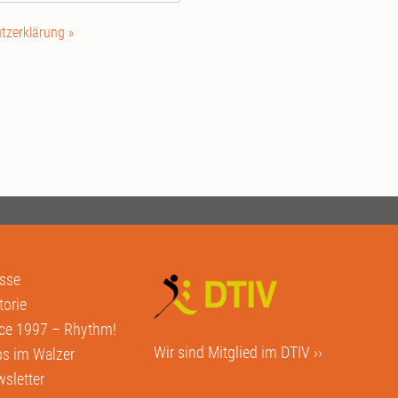
tzerklärung »
sse
torie
ce 1997 – Rhythm!
Wir sind Mitglied im
DTIV ››
s im Walzer
sletter