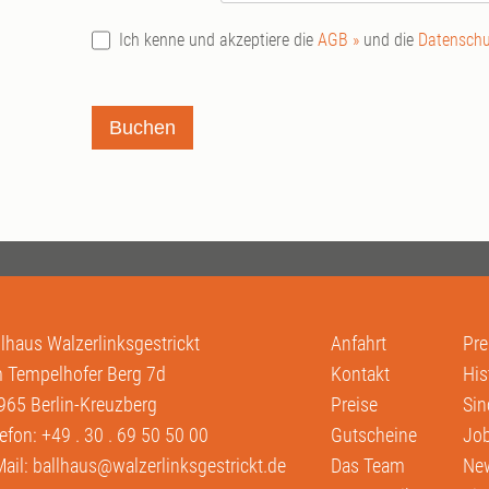
Ich kenne und akzeptiere die
AGB »
und die
Datenschu
Buchen
llhaus Walzerlinksgestrickt
Anfahrt
Pre
 Tempelhofer Berg 7d
Kontakt
His
965 Berlin-Kreuzberg
Preise
Sin
lefon:
+49 . 30 . 69 50 50 00
Gutscheine
Job
Mail:
ballhaus@walzerlinksgestrickt.de
Das Team
New