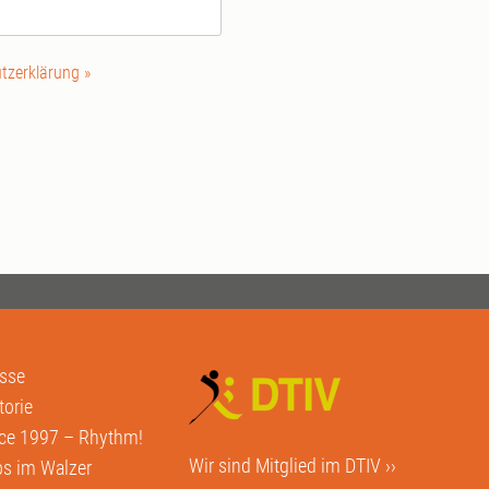
tzerklärung »
sse
torie
ce 1997 – Rhythm!
Wir sind Mitglied im
DTIV ››
s im Walzer