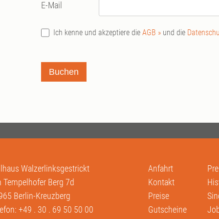
E-Mail
Ich kenne und akzeptiere die
AGB »
und die
Datenschu
Buchen
llhaus Walzerlinksgestrickt
Anfahrt
Pre
 Tempelhofer Berg 7d
Kontakt
His
965 Berlin-Kreuzberg
Preise
Sin
lefon:
+49 . 30 . 69 50 50 00
Gutscheine
Job